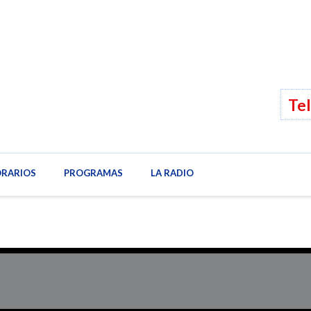
Tel
IDAD
RARIOS
VÍDEOS
PROGRAMAS
HORARIOS
LA RADIO
PROGRAMAS
LA RADI