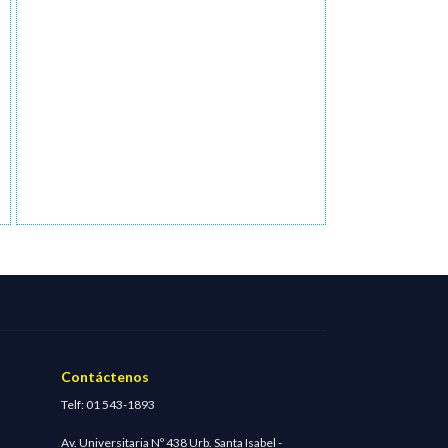
Contáctenos
Telf: 01 543-1893
Av. Universitaria Nº 438 Urb. Santa Isabel -