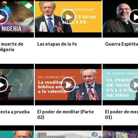
y muerte de
Las etapas de la fe
Guerra Espiritu
Nigeria
esta a prueba
El poder de meditar (Parte
El poder de med
02)
01)