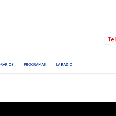
Tel
IDAD
RARIOS
VÍDEOS
PROGRAMAS
HORARIOS
LA RADIO
PROGRAMAS
LA RADI