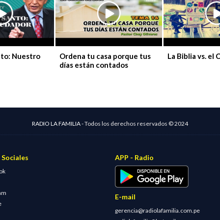
nto: Nuestro
Ordena tu casa porque tus
La Biblia vs. el 
días están contados
RADIO LA FAMILIA -
Todos los derechos reservados © 2024
 Sociales
APP - Radio
ok
ram
E-mail
e
gerencia@radiolafamilia.com.pe