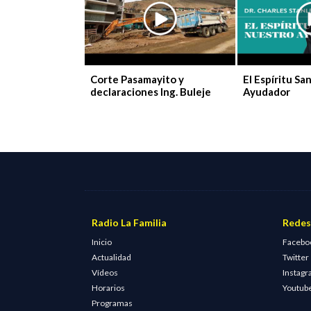
Corte Pasamayito y
El Espíritu Sa
declaraciones Ing. Buleje
Ayudador
Radio La Familia
Redes
Inicio
Facebo
Actualidad
Twitter
Vídeos
Instag
Horarios
Youtub
Programas