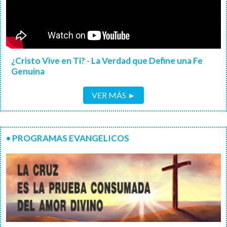
¿Cristo Vive en Ti? - La Verdad que Define una Fe
Genuina
VER MÁS ►
• PROGRAMAS EVANGELICOS